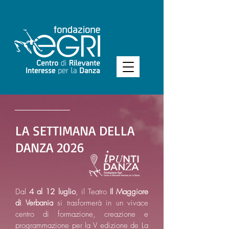
LA SETTIMANA DELLA
DANZA 2026
Dal
4 al 12 luglio
, il Teatro
Il Maggiore
di Verbania
si trasformerà in un vivace
centro di formazione, creazione e
programmazione per la V edizione de La