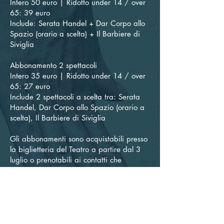
Intero 50 euro | Ridotto under 14 / over
65: 39 euro
Include: Serata Handel + Dar Corpo allo
Spazio (orario a scelta) + Il Barbiere di
Siviglia
Abbonamento 2 spettacoli
Intero 35 euro | Ridotto under 14 / over
65: 27 euro
Include 2 spettacoli a scelta tra: Serata
Handel, Dar Corpo allo Spazio (orario a
scelta), Il Barbiere di Siviglia
Gli abbonamenti sono acquistabili presso
la biglietteria del Teatro a partire dal 3
luglio o prenotabili ai contatti che
seguono.
Info e prenotazioni spettacoli
biglietteria@egridanza.com
|
366.4308040
|
www.egridanza.com