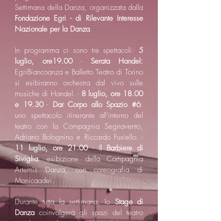
Settimana della Danza, organizzata dalla
Fondazione Egri - di Rilevante Interesse
Nazionale per la Danza
.
In programma ci sono tre spettacoli:
5
luglio, ore19.00
-
Serata Handel:
EgriBiancoanza e Balletto Teatro di Torino
si esibiranno orchestra dal vivo sulle
musiche di Handel. -
8 luglio, ore 18.00
e 19.30
-
Dar Corpo allo Spazio #6
:
uno spettacolo itinerante all'interno del
teatro con la Compagnia Segnavento,
Adriano Bolognino e Riccardo Fusiello. -
11 luglio, ore 21.00
- I
l Barbiere di
Siviglia
: esibizione della Compagnia
Artemis Danza, con coreografia di
Monicaadei.
Durante tutta la settimana, lo
Stage di
Danza
coinvolgerà gli spazi del teatro