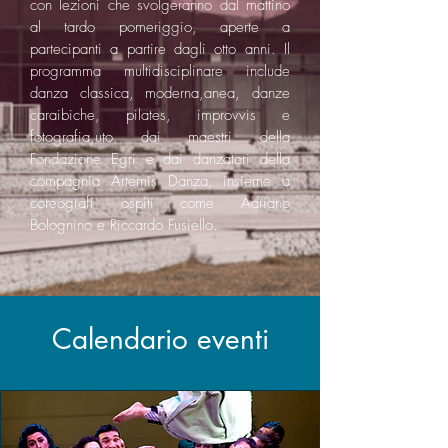
con lezioni che svolgeranno dal mattino
al tardo pomeriggio, aperte a
partecipanti a partire dagli otto anni. Il
programma multidisciplinare include
danza classica, moderna,anea, danze
caraibiche, pilates, improvvis e
fotografia,uto dai maestri della
Fondazione Egri e dai danzatori della
compagnia Artemis Danza, insieme a
coreografi ospiti come Adriano
Bolognino e Riccardo Fusiello.
Calendario eventi