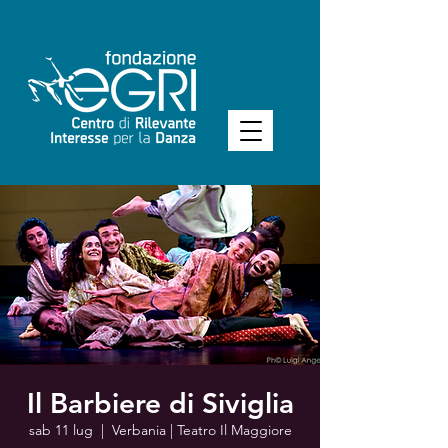
Il Barbiere di Siviglia
sab 11 lug
  |  
Verbania | Teatro Il Maggiore