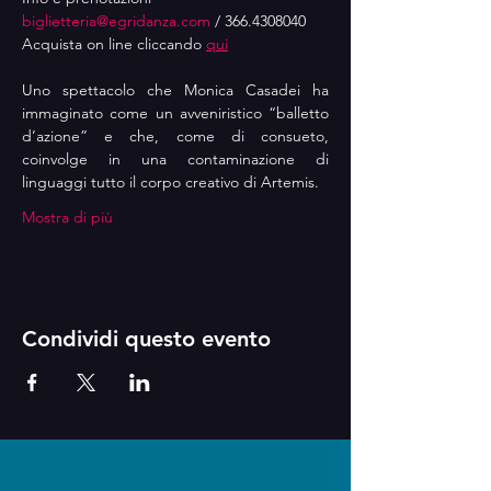
biglietteria@egridanza.com
 / 366.4308040
Acquista on line cliccando 
qui
Uno spettacolo che Monica Casadei ha 
immaginato come un avveniristico “balletto 
d’azione” e che, come di consueto, 
coinvolge in una contaminazione di 
linguaggi tutto il corpo creativo di Artemis.
Mostra di più
Condividi questo evento