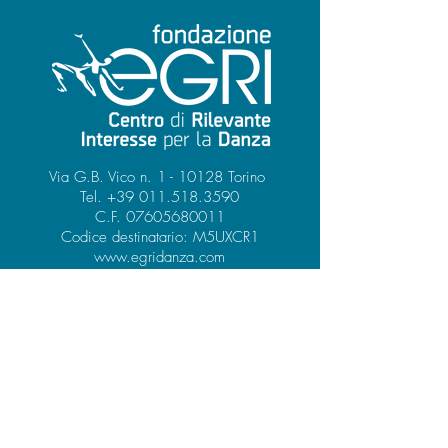
Via G.B. Vico n. 1 - 10128 Torino
Tel.
+39 011.518.3590
C.F. 07605680011
Codice destinatario: M5UXCR1
www.egridanza.com
info@egridanza.com
PEC:
fondegridanza@legalmail.it
DONA ORA