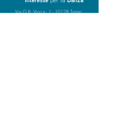
Via G.B. Vico n. 1 - 10128 Torino
Tel.
+39 011.518.3590
C.F. 07605680011
Codice destinatario: M5UXCR1
www.egridanza.com
info@egridanza.com
PEC:
fondegridanza@legalmail.it
DONA ORA
ISCRIVITI ALLA NEWSLETTER
Privacy Policy
Amministrazione trasparente