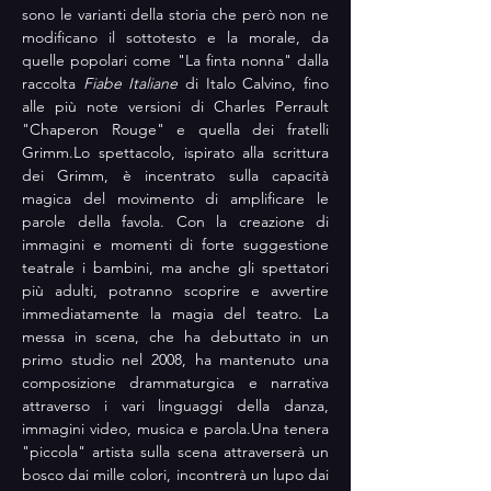
sono le varianti della storia che però non ne 
modificano il sottotesto e la morale, da 
quelle popolari come "La finta nonna" dalla 
raccolta 
Fiabe Italiane 
di Italo Calvino, fino 
alle più note versioni di Charles Perrault 
"Chaperon Rouge" e quella dei fratelli 
Grimm.Lo spettacolo, ispirato alla scrittura 
dei Grimm, è incentrato sulla capacità 
magica del movimento di amplificare le 
parole della favola. Con la creazione di 
immagini e momenti di forte suggestione 
teatrale i bambini, ma anche gli spettatori 
più adulti, potranno scoprire e avvertire 
immediatamente la magia del teatro. La 
messa in scena, che ha debuttato in un 
primo studio nel 2008, ha mantenuto una 
composizione drammaturgica e narrativa 
attraverso i vari linguaggi della danza, 
immagini video, musica e parola.Una tenera 
"piccola" artista sulla scena attraverserà un 
bosco dai mille colori, incontrerà un lupo dai 