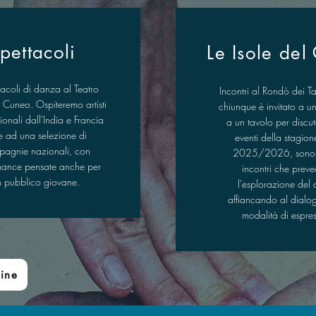
pettacoli
Le Isole del
tacoli di danza al Teatro
Incontri al Rondò dei Ta
di Cuneo. Ospiteremo artisti
chiunque è invitato a un
ionali dall'India e Francia
a un tavolo per discut
re ad una selezione di
eventi della stagione
agnie nazionali, con
2025/2026, sono p
mance pensate anche per
incontri che prev
n pubblico giovane.
l'esplorazione del 
affiancando al dialo
modalità di espres
line