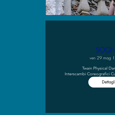
SOG
ven 29 mag
Twain Physical Da
Interscambi Coreografici 
Dettagl