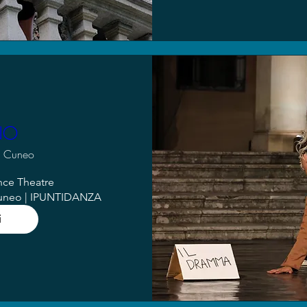
NO
Cuneo
nce Theatre

Cuneo | IPUNTIDANZA
i