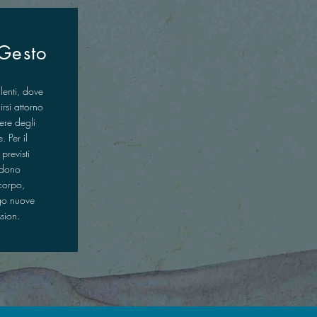
 Gesto
lenti, dove
irsi attorno
ere degli
. Per il
revisti
edono
corpo,
go nuove
sion.