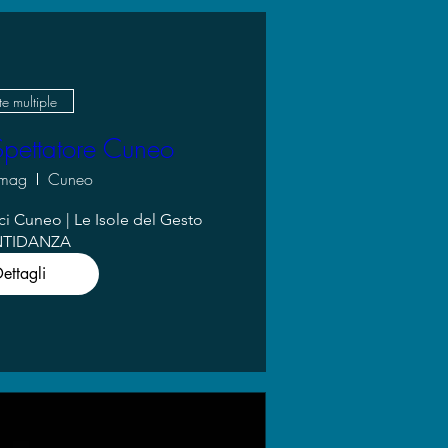
e multiple
Spettatore Cuneo
 mag
Cuneo
i Cuneo | Le Isole del Gesto 
NTIDANZA
ettagli