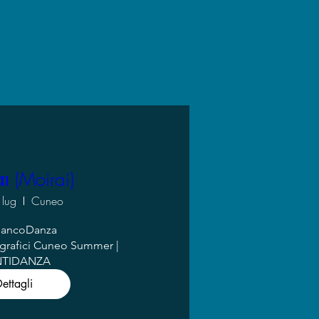
ι (Moirai)
 lug
Cuneo
iancoDanza

grafici Cuneo Summer | 
NTIDANZA
ettagli