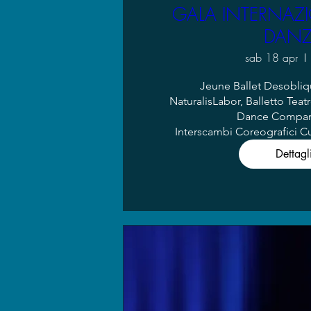
GALA INTERNAZI
DAN
sab 18 apr
Jeune Ballet Desobli
NaturalisLabor, Balletto Teatr
Dance Compan
Interscambi Coreografici 
Dettagl