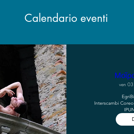
Calendario eventi
Μοῖρα
ven 03
EgriB
Interscambi Coreo
IPU
D