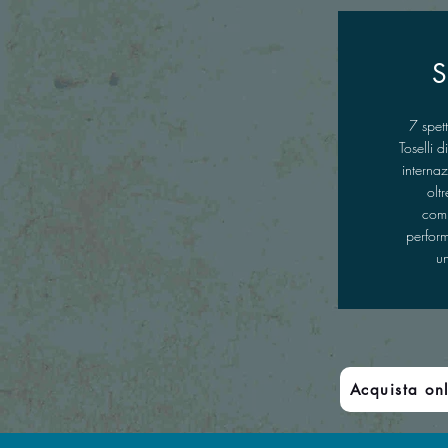
S
7 spet
Toselli 
internaz
olt
comp
perfor
u
Acquista on