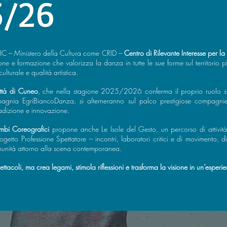
5/26
MIC – Ministero della Cultura come CRID –
Centro di Rilevante Interesse per l
e e formazione che valorizza la danza in tutte le sue forme sul territorio 
ulturale e qualità artistica.
ttà di Cuneo
, che nella stagione 2025/2026 conferma il proprio ruolo str
pagnia EgriBiancoDanza, si alterneranno sul palco prestigiose compagnie
tradizione e innovazione.
ambi
Coreografici
propone anche Le Isole del Gesto, un percorso di attivi
progetto Professione Spettatore – incontri, laboratori critici e di movimento,
omunità attorno alla scena contemporanea.
ttacoli, ma crea legami, stimola riflessioni e trasforma la visione in un’esperi