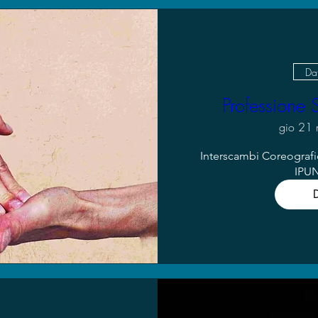
Dat
Professione 
gio 21
Interscambi Coreografic
IPU
D