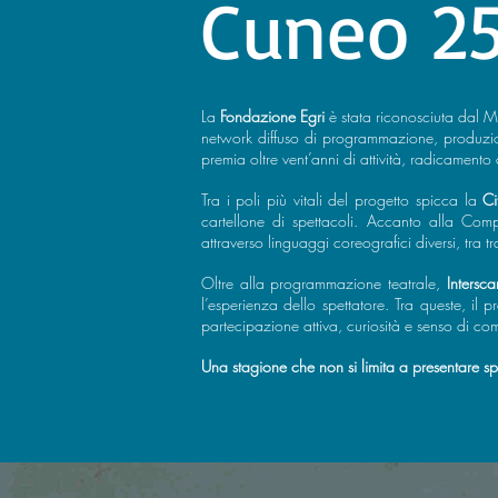
Cuneo 2
La
Fondazione Egri
è stata riconosciuta dal 
network diffuso di programmazione, produzion
premia oltre vent’anni di attività, radicamento c
Tra i poli più vitali del progetto spicca la
Ci
cartellone di spettacoli. Accanto alla Com
attraverso linguaggi coreografici diversi, tra 
Oltre alla programmazione teatrale,
Intersc
l’esperienza dello spettatore. Tra queste, il 
partecipazione attiva, curiosità e senso di c
Una stagione che non si limita a presentare spe