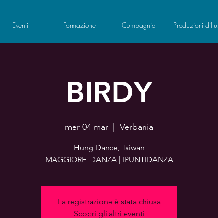
Eventi
Formazione
Compagnia
Produzioni diffu
BIRDY
mer 04 mar
  |  
Verbania
Hung Dance, Taiwan
MAGGIORE_DANZA | IPUNTIDANZA
La registrazione è stata chiusa
Scopri gli altri eventi