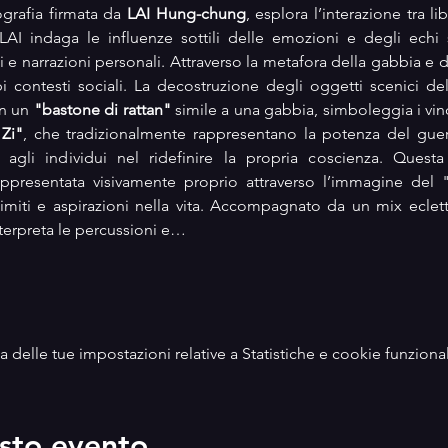
ografia firmata da 
LAI Hung-chung
, esplora l’interazione tra lib
AI indaga le influenze sottili delle emozioni e degli echi st
e narrazioni personali. Attraverso la metafora della gabbia e de
pi contesti sociali. La decostruzione degli oggetti scenici dell
n un 
"bastone di rattan"
 simile a una gabbia, simboleggia i vinc
 Zi"
, che tradizionalmente rappresentano la potenza del guerri
 agli individui nel ridefinire la propria coscienza. Questa
ppresentata visivamente proprio attraverso l’immagine del 
a limiti e aspirazioni nella vita. Accompagnato da un mix eclett
nterpreta le percussioni e…
delle tue impostazioni relative a Statistiche e cookie funzional
sto evento