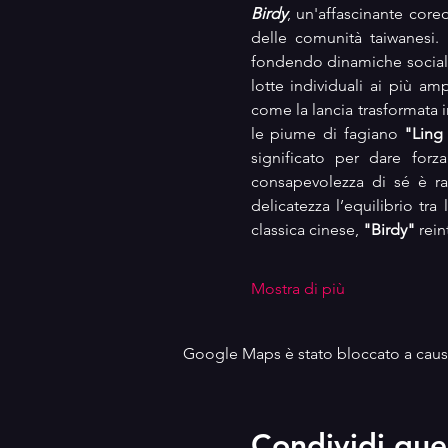
Birdy
, un'affascinante core
delle comunità taiwanesi. L
fondendo dinamiche sociali 
lotte individuali ai più am
come la lancia trasformata i
le piume di fagiano 
"Ling
significato per dare forza
consapevolezza di sé è ra
delicatezza l’equilibrio tr
classica cinese, 
"Birdy"
 rei
Mostra di più
Google Maps è stato bloccato a causa 
Condividi que