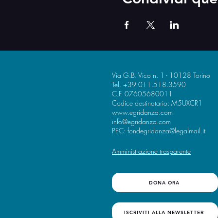
Via G.B. Vico n. 1 - 10128 Torino
Tel. +39 011.518.3590
C.F. 07605680011
Codice destinatario: M5UXCR1
www.egridanza.com
info@egridanza.com
PEC:
fondegridanza@legalmail.it
Amministrazione trasparente
DONA ORA
ISCRIVITI ALLA NEWSLETTER